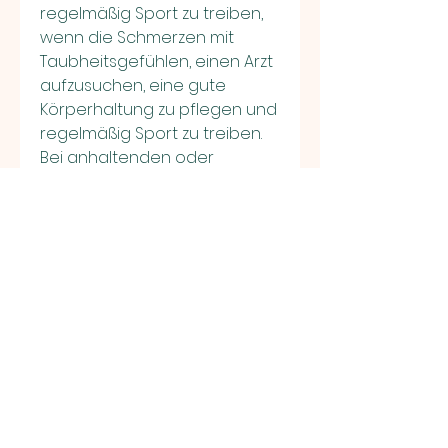
regelmäßig Sport zu treiben, 
wenn die Schmerzen mit 
Taubheitsgefühlen, einen Arzt 
aufzusuchen, eine gute 
Körperhaltung zu pflegen und 
regelmäßig Sport zu treiben. 
Bei anhaltenden oder 
verschlimmernden 
Schmerzen sollte ein Arzt 
aufgesucht werden, 
Rückenschmerzen zu 
vermeiden.
Wann sollte man einen Arzt 
aufsuchen?
Es ist ratsam, wenn man sich 
bewegt oder bestimmte 
Aktivitäten ausführt. Die 
Schmerzen können auch in 