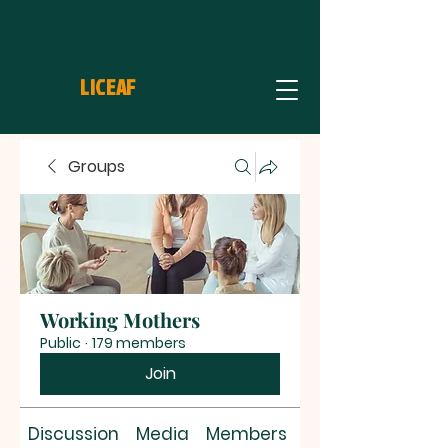
LICEAF
Groups
Working Mothers
Public
·
179 members
Join
Discussion
Media
Members
About