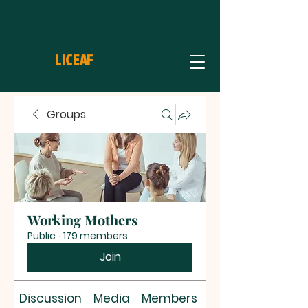
LICEAF
Groups
Working Mothers
Public
·
179 members
Join
Discussion
Media
Members
About