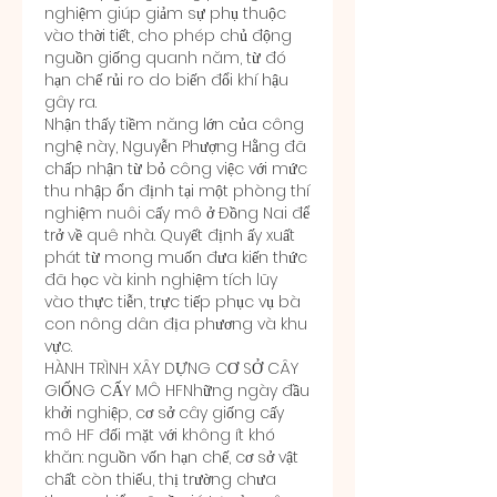
nghiệm giúp giảm sự phụ thuộc 
vào thời tiết, cho phép chủ động 
nguồn giống quanh năm, từ đó 
hạn chế rủi ro do biến đổi khí hậu 
gây ra.
Nhận thấy tiềm năng lớn của công 
nghệ này, Nguyễn Phượng Hằng đã 
chấp nhận từ bỏ công việc với mức 
thu nhập ổn định tại một phòng thí 
nghiệm nuôi cấy mô ở Đồng Nai để 
trở về quê nhà. Quyết định ấy xuất 
phát từ mong muốn đưa kiến thức 
đã học và kinh nghiệm tích lũy 
vào thực tiễn, trực tiếp phục vụ bà 
con nông dân địa phương và khu 
vực.
HÀNH TRÌNH XÂY DỰNG CƠ SỞ CÂY 
GIỐNG CẤY MÔ HFNhững ngày đầu 
khởi nghiệp, cơ sở cây giống cấy 
mô HF đối mặt với không ít khó 
khăn: nguồn vốn hạn chế, cơ sở vật 
chất còn thiếu, thị trường chưa 