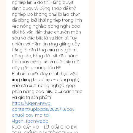
nghiệp lớn ở đô thị, Hằng quyết 
định quay về Đồng Tháp để khởi 
nghiệp. Đó không phải là lựa chọn 
dễ dàng, bởi khởi nghiệp trong lĩnh 
vực nông nghiệp công nghệ cao 
đòi hỏi vốn, kiến thức chuyên môn 
sâu và đặc biệt là sự kiên trì. Tuy 
nhiên, với niềm tin rằng giống cây 
trồng là nền tảng của mọi giá trị 
nông sản, Hằng đã bắt đầu hành 
trình xây dựng cơ sở nuôi cấy mô 
cây giống mang tên HF.
Hình ảnh dưới đây minh họa việc 
ứng dụng khoa học – công nghệ 
vào sản xuất nông nghiệp, góp 
phần nâng cao hiệu quả canh tác 
và giá trị sản phẩm:
https://vigen.vn/wp-
content/uploads/2025/10/cay-
chuoi-cay-mo-tai-
vigen_11zon.webp
NUÔI CẤY MÔ – LỜI GIẢI CHO BÀI 