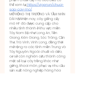
phẩm chuối cấy mô tiêu biểu có 
thể xem tại
https://vigen.vn/chuoi-
sap-cay-mo/
.
MỞ RỘNG THỊ TRƯỜNG VÀ TẦM NHÌN 
DÀI HẠNHiện nay, cây giống cấy 
mô HF đã được cung cấp cho 
nhiều tỉnh thành ở khu vực miền 
Tây Nam Bộ như Long An, Tiền 
Giang, Kiên Giang, Sóc Trăng, Cần 
Thơ, Trà Vinh, Vĩnh Long, đồng thời 
mở rộng ra các tỉnh miền Trung và 
Tây Nguyên. Ngoài chuối và dứa, 
cơ sở còn nghiên cứu thành công 
một số loại cây trồng khác như 
gừng, khoai môn, phục vụ nhu cầu 
sản xuất nông nghiệp hàng hóa 
quy mô lớn.
Theo kỹ sư Nguyễn Phượng Hằng, 
những vùng như Đồng bằng sông 
Cửu Long và Tây Nguyên có nhiều 
tiềm năng để phát triển các vùng 
nguyên liệu lớn, đáp ứng yêu cầu 
xuất khẩu. Muốn làm được điều đó, 