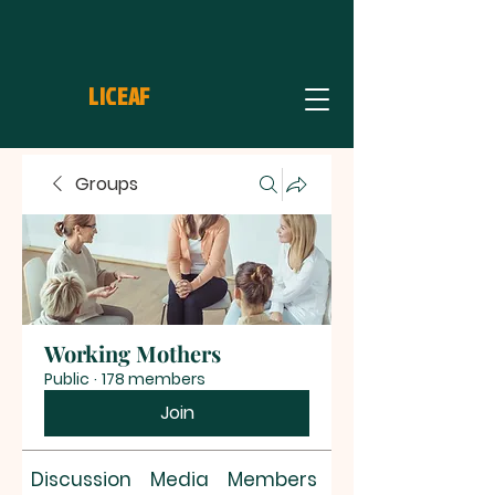
LICEAF
Groups
Working Mothers
Public
·
178 members
Join
Discussion
Media
Members
About