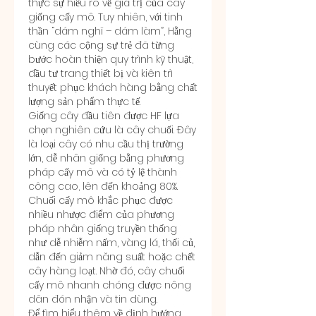
thực sự hiểu rõ về giá trị của cây 
giống cấy mô. Tuy nhiên, với tinh 
thần “dám nghĩ – dám làm”, Hằng 
cùng các cộng sự trẻ đã từng 
bước hoàn thiện quy trình kỹ thuật, 
đầu tư trang thiết bị và kiên trì 
thuyết phục khách hàng bằng chất 
lượng sản phẩm thực tế.
Giống cây đầu tiên được HF lựa 
chọn nghiên cứu là cây chuối. Đây 
là loại cây có nhu cầu thị trường 
lớn, dễ nhân giống bằng phương 
pháp cấy mô và có tỷ lệ thành 
công cao, lên đến khoảng 80%. 
Chuối cấy mô khắc phục được 
nhiều nhược điểm của phương 
pháp nhân giống truyền thống 
như dễ nhiễm nấm, vàng lá, thối củ, 
dẫn đến giảm năng suất hoặc chết 
cây hàng loạt. Nhờ đó, cây chuối 
cấy mô nhanh chóng được nông 
dân đón nhận và tin dùng.
Để tìm hiểu thêm về định hướng 