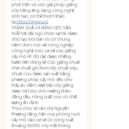
phát triển và các giải pháp giống 
cây trồng ứng dụng công nghệ 
sinh học, có thể tham khảo 
tại
https://vigen.vn/
.
THÀNH QUẢ VÀ NĂNG LỰC SẢN 
XUẤTVới đội ngũ nhân sự trẻ, được 
đào tạo bài bản và có chung 
niềm đam mê với nông nghiệp 
công nghệ cao, cơ sở cây giống 
cấy mô HF đã đạt được những 
bước tiến đáng kể. Các giống chuối 
như chuối già Nam Mỹ, chuối sáp, 
chuối cau được sản xuất bằng 
phương pháp cấy mô đều cho 
thấy ưu điểm vượt trội: cây giống 
được trẻ hóa, sinh trưởng khỏe, 
đồng đều, năng suất cao và chất 
lượng ổn định.
Theo chia sẻ của chị Nguyễn 
Phượng Hằng, hiện nay phòng nuôi 
cấy mô của cơ sở có công suất 
khoảng 30.000 cây mỗi tháng. 