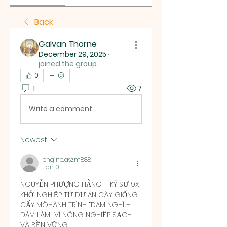
Back
Galvan Thorne
December 29, 2025
·
joined the group.
0
1
7
Write a comment...
Newest
engine.aszm888
Jan 01
NGUYỄN PHƯỢNG HẰNG – KỸ SƯ 9X 
KHỞI NGHIỆP TỪ DỰ ÁN CÂY GIỐNG 
CẤY MÔHÀNH TRÌNH “DÁM NGHĨ – 
DÁM LÀM” VÌ NÔNG NGHIỆP SẠCH 
VÀ BỀN VỮNG