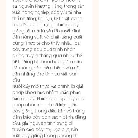
TOÁN GIỐNG CÂY TRỒNGTheo kỹ 
sư Nguyễn Phượng Hằng, trong sản 
xuất nông nghiệp, các yếu tố như 
thổ nhưỡng, khí hậu, kỹ thuật canh 
tác đều quan trọng, nhưng cây 
giống tốt mới là yếu tố quyết định 
đến năng suất và chất lượng cuối 
cùng. Thực tế cho thấy, nhiều loại 
cây trồng sau quá trình nhân 
giống truyền thống qua nhiều thế 
hệ thường bị thoái hóa, giảm sức 
đề kháng, dễ nhiễm bệnh và mất 
dần những đặc tính ưu việt ban 
đầu.
Nuôi cấy mô thực vật chính là giải 
pháp khoa học nhằm khắc phục 
hạn chế đó. Phương pháp này cho 
phép nhân nhanh số lượng lớn 
cây giống trong điều kiện vô trùng, 
đảm bảo cây con sạch bệnh, đồng 
đều, giữ nguyên tính trạng di 
truyền của cây mẹ. Đặc biệt, sản 
xuất cây giống trong phòng thí 