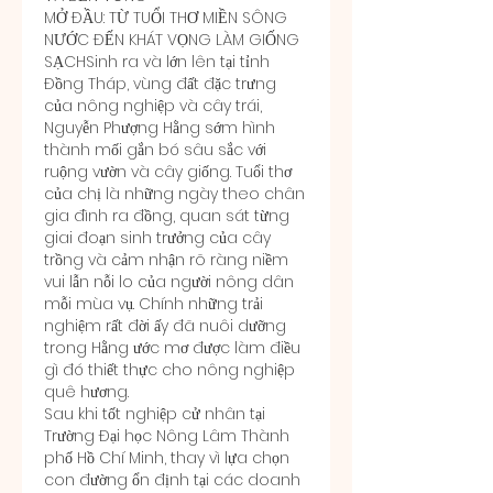
MỞ ĐẦU: TỪ TUỔI THƠ MIỀN SÔNG 
NƯỚC ĐẾN KHÁT VỌNG LÀM GIỐNG 
SẠCHSinh ra và lớn lên tại tỉnh 
Đồng Tháp, vùng đất đặc trưng 
của nông nghiệp và cây trái, 
Nguyễn Phượng Hằng sớm hình 
thành mối gắn bó sâu sắc với 
ruộng vườn và cây giống. Tuổi thơ 
của chị là những ngày theo chân 
gia đình ra đồng, quan sát từng 
giai đoạn sinh trưởng của cây 
trồng và cảm nhận rõ ràng niềm 
vui lẫn nỗi lo của người nông dân 
mỗi mùa vụ. Chính những trải 
nghiệm rất đời ấy đã nuôi dưỡng 
trong Hằng ước mơ được làm điều 
gì đó thiết thực cho nông nghiệp 
quê hương.
Sau khi tốt nghiệp cử nhân tại 
Trường Đại học Nông Lâm Thành 
phố Hồ Chí Minh, thay vì lựa chọn 
con đường ổn định tại các doanh 