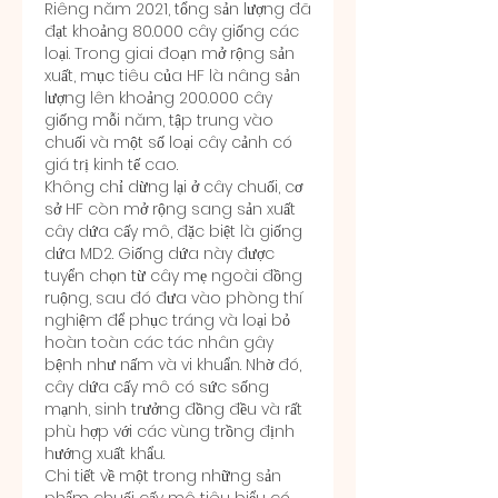
Riêng năm 2021, tổng sản lượng đã 
đạt khoảng 80.000 cây giống các 
loại. Trong giai đoạn mở rộng sản 
xuất, mục tiêu của HF là nâng sản 
lượng lên khoảng 200.000 cây 
giống mỗi năm, tập trung vào 
chuối và một số loại cây cảnh có 
giá trị kinh tế cao.
Không chỉ dừng lại ở cây chuối, cơ 
sở HF còn mở rộng sang sản xuất 
cây dứa cấy mô, đặc biệt là giống 
dứa MD2. Giống dứa này được 
tuyển chọn từ cây mẹ ngoài đồng 
ruộng, sau đó đưa vào phòng thí 
nghiệm để phục tráng và loại bỏ 
hoàn toàn các tác nhân gây 
bệnh như nấm và vi khuẩn. Nhờ đó, 
cây dứa cấy mô có sức sống 
mạnh, sinh trưởng đồng đều và rất 
phù hợp với các vùng trồng định 
hướng xuất khẩu.
Chi tiết về một trong những sản 