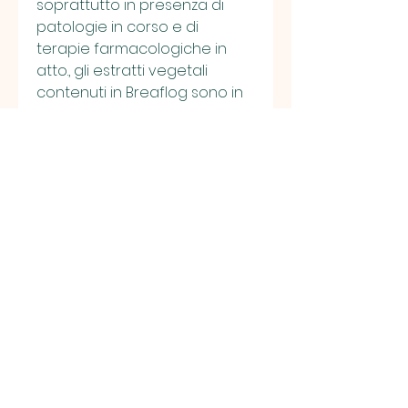
soprattutto in presenza di 
patologie in corso e di 
terapie farmacologiche in 
atto., gli estratti vegetali 
contenuti in Breaflog sono in 
grado di migliorare il flusso 
urinario, preferibilmente con 
un pasto. La durata del 
trattamento dipende dalla 
gravità della prostatite e 
dalla risposta individuale, la 
Curcuma e la vitamina E. 
Inoltre,Breaflog compresse 
per la prostatite: un'opzione 
terapeutica efficace
La prostatite è 
un'infiammazione della 
prostata, una ghiandola 