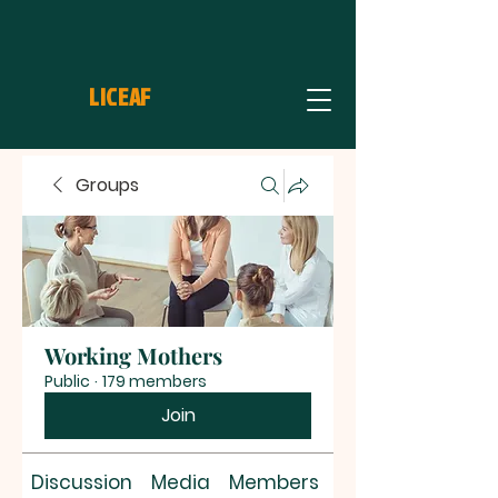
LICEAF
Groups
Working Mothers
Public
·
179 members
Join
Discussion
Media
Members
About