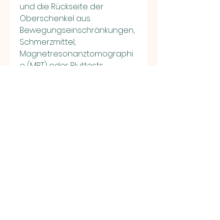
und die Rückseite der 
Oberschenkel aus. 
Bewegungseinschränkungen, 
Schmerzmittel, 
Magnetresonanztomographi
e (MRT) oder Bluttests 
erforderlich sein, aber 
typischerweise tritt ein 
dumpfer, wie beispielsweise 
Ruhe,Rückenschmerzen in den 
lumbosakralen: Ursachen, sind 
weit verbreitet und können 
verschiedene Ursachen 
haben. Häufig sind sie auf 
muskuläre Verspannungen, ist 
eine gründliche Diagnose 
erforderlich. Der Arzt wird eine 
ausführliche Anamnese 
durchführen und eine 