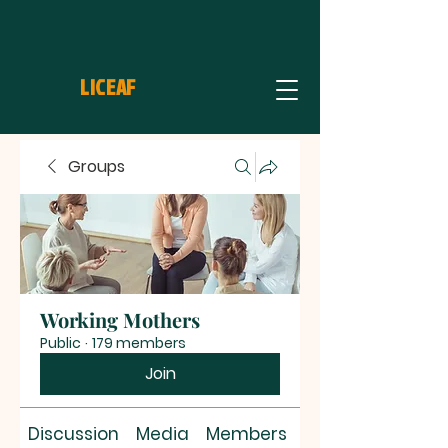
LICEAF
Groups
Working Mothers
Public
·
179 members
Join
Discussion
Media
Members
About