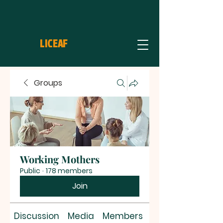
LICEAF
Groups
Working Mothers
Public
·
178 members
Join
Discussion
Media
Members
About