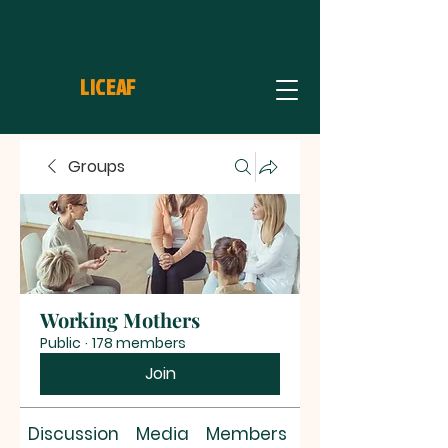
LICEAF
Groups
Working Mothers
Public
·
178 members
Join
Discussion
Media
Members
About