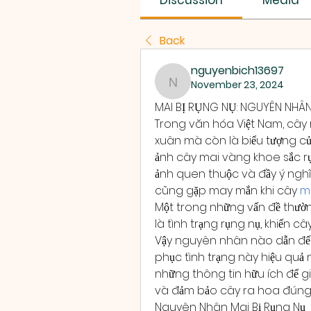
Discussion
Media
Back
nguyenbich13697
November 23, 2024
nguyenbich13697
MAI BỊ RỤNG NỤ: NGUYÊN NH
Trong văn hóa Việt Nam, cây 
xuân mà còn là biểu tượng củ
ảnh cây mai vàng khoe sắc rự
ảnh quen thuộc và đầy ý nghĩa
cũng gặp may mắn khi cây 
m
Một trong những vấn đề thườn
là tình trạng rụng nụ, khiến
Vậy nguyên nhân nào dẫn đến 
phục tình trạng này hiệu quả nh
những thông tin hữu ích để 
và đảm bảo cây ra hoa đúng
Nguyên Nhân Mai Bị Rụng Nụ