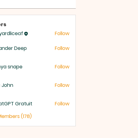
rs
yardliceaf
Follow
dliceaf
ander Deep
Follow
nya snape
Follow
a John
Follow
atGPT Gratuit
Follow
 Members (178)