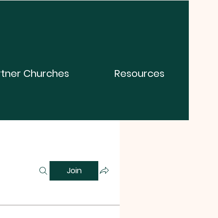
rtner Churches
Resources
Join