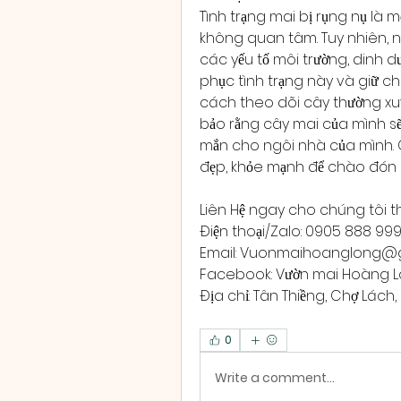
Tình trạng mai bị rụng nụ là 
không quan tâm. Tuy nhiên, 
các yếu tố môi trường, dinh d
phục tình trạng này và giữ ch
cách theo dõi cây thường xuy
bảo rằng cây mai của mình sẽ
mắn cho ngôi nhà của mình.
đẹp, khỏe mạnh để chào đón
Liên Hệ ngay cho chúng tôi t
Điện thoại/Zalo: 0905 888 99
Email: 
Vuonmaihoanglong@g
Facebook: Vườn mai Hoàng 
Địa chỉ: Tân Thiềng, Chợ Lách, 
0
Write a comment...