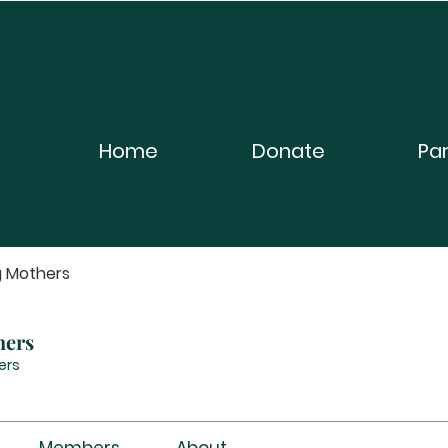
Home
Donate
Pa
g Mothers
hers
ers