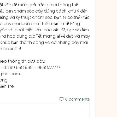
một vấn đề mà người trồng mai không thể 
nếu bạn chăm sóc cây đúng cách, chú ý đến 
ưỡng và kỹ thuật chăm sóc, bạn sẽ có thể khắc 
o cây mai luôn phát triển mạnh mẽ. Bằng 
ên và phát hiện sớm các vấn đề, bạn sẽ đảm 
 ra hoa đúng dịp Tết, mang lại vẻ đẹp và may 
 Chúc bạn thành công và có những cây mai 
 mùa xuân!
heo thông tin dưới đây:
9 – 0799 888 999 – 0888777777
mail.com
Long
Bến Tre.
0 Comments