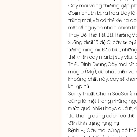
Cây mai vàng thường gặp phải 
đoạn chuẩn bị ra hoa. Đây là 
trồng mai, và có thể xảy ra d
một số nguyên nhân chính khi
Thay Đổi Thời Tiết Bất ThườngMa
xuống dưới 15 độ C, cây sẽ bị 
tượng rụng nụ. Đặc biệt, nhữ
thể khiến cây mai bị suy yếu, 
Thiếu Dinh DưỡngCây mai rất cầ
magie (Mg), để phát triển và 
khoáng chất này, cây sẽ không 
khi kịp nở.
Sai Kỹ Thuật Chăm SócSai lầ
cũng là một trong những nguyê
nước quá nhiều hoặc quá ít, 
tỉa không đúng cách có thể l
đến tình trạng rụng nụ.
Bệnh HạiCây mai cũng có thể b