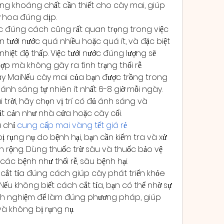
g khoáng chất cần thiết cho cây mai, giúp 
ở hoa đúng dịp.
 đúng cách cũng rất quan trọng trong việc 
ưới nước quá nhiều hoặc quá ít, và đặc biệt 
 nhiệt độ thấp. Việc tưới nước đúng lượng sẽ 
ợp mà không gây ra tình trạng thối rễ.
 MaiNếu cây mai của bạn được trồng trong 
 ánh sáng tự nhiên ít nhất 6-8 giờ mỗi ngày. 
trời, hãy chọn vị trí có đủ ánh sáng và 
ật cản như nhà cửa hoặc cây cối.
 chỉ 
cung cấp mai vàng tết giá rẻ
ị rụng nụ do bệnh hại, bạn cần kiểm tra và xử 
 rộng. Dùng thuốc trừ sâu và thuốc bảo vệ 
các bệnh như thối rễ, sâu bệnh hại.
 cắt tỉa đúng cách giúp cây phát triển khỏe 
ếu không biết cách cắt tỉa, bạn có thể nhờ sự 
inh nghiệm để làm đúng phương pháp, giúp 
à không bị rụng nụ.