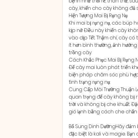
bệnh như thối rễ, thán thư, sâ
cây, khiến cho cây không đủ s
Hiện Tượng Mai Bị Rụng Nụ
Khi mai bị rụng nụ, các búp h
kịp nở. Điều này khiến cây k
vào dịp Tết. Thậm chí, cây có 
ít hơn bình thường, ảnh hưởn
trồng cây.
Cách Khắc Phục Mai Bị Rụng 
Để cây mai luôn phát triển kh
biện pháp chăm sóc phù hợp.
tình trạng rụng nụ:
Cung Cấp Môi Trường Thuận Lợi
quan trọng để cây không bị 
trời và không bị che khuất. Đ
gió lạnh bằng cách che chắn h
Bổ Sung Dinh DưỡngHãy đảm b
đặc biệt là kali và magie. Bạ