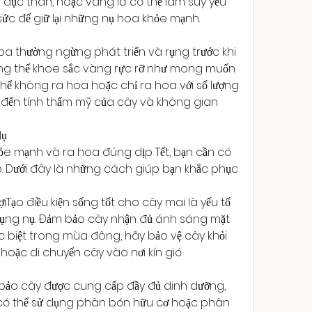
u đục thân, hoặc vàng lá có thể làm suy yếu 
ức để giữ lại những nụ hoa khỏe mạnh.
oa thường ngừng phát triển và rụng trước khi 
hông thể khoe sắc vàng rực rỡ như mong muốn 
thể không ra hoa hoặc chỉ ra hoa với số lượng 
g đến tính thẩm mỹ của cây và không gian 
Nụ
ỏe mạnh và ra hoa đúng dịp Tết, bạn cần có 
 Dưới đây là những cách giúp bạn khắc phục 
Tạo điều kiện sống tốt cho cây mai là yếu tố 
rụng nụ. Đảm bảo cây nhận đủ ánh sáng mặt 
ặc biệt trong mùa đông, hãy bảo vệ cây khỏi 
oặc di chuyển cây vào nơi kín gió.
ảo cây được cung cấp đầy đủ dinh dưỡng, 
n có thể sử dụng phân bón hữu cơ hoặc phân 