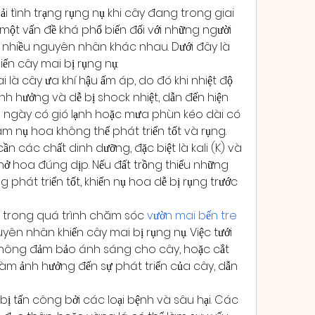
tình trạng rụng nụ khi cây đang trong giai 
một vấn đề khá phổ biến đối với những người 
o nhiều nguyên nhân khác nhau. Dưới đây là 
ến cây mai bị rụng nụ:
i là cây ưa khí hậu ấm áp, do đó khi nhiệt độ 
ảnh hưởng và dễ bị shock nhiệt, dẫn đến hiện 
ng ngày có gió lạnh hoặc mưa phùn kéo dài có 
làm nụ hoa không thể phát triển tốt và rụng.
n các chất dinh dưỡng, đặc biệt là kali (K) và 
nở hoa đúng dịp. Nếu đất trồng thiếu những 
phát triển tốt, khiến nụ hoa dễ bị rụng trước 
m trong quá trình chăm sóc 
vườn mai bến tre
n nhân khiến cây mai bị rụng nụ. Việc tưới 
không đảm bảo ánh sáng cho cây, hoặc cắt 
àm ảnh hưởng đến sự phát triển của cây, dẫn 
ị tấn công bởi các loại bệnh và sâu hại. Các 