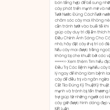
bón tổng hợp để bổ sung nhữn
cây phát triển mạnh mẽ và n
Tưới Nước Đúng CáchTưới nước
chăm sóc cây mai. Không nên t
cần tránh tưới vào buổi tối khi
giúp cây duy trì độ ẩm thích h
Điều Chỉnh Ánh Sáng Cho Cây
nhà, hãy đặt cây ở vị trí có đủ
Nếu cây mai được trồng ngoài 
không bị che khuất bởi các v
====>> Xem thêm: Tìm hiểu địa
Điều Trị Các Bệnh HạiNếu cây b
lý ngay để không làm bệnh lan
cây để điều trị và ngăn ngừa 
Cắt Tỉa Đúng Kỹ ThuậtKỹ thuật
mạnh và tránh bị tổn thương. N
trợ giúp từ những người có k
cây giữ được hình dáng đẹp v
Kết Luận