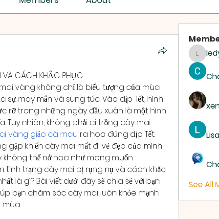
Members
About
Membe
led
ledyar
ÂN VÀ CÁCH KHẮC PHỤC
Ch
mai vàng không chỉ là biểu tượng của mùa 
a sự may mắn và sung túc. Vào dịp Tết, hình 
xe
c rỡ trong những ngày đầu xuân là một hình 
. Tuy nhiên, không phải ai trồng cây mai 
ai vàng giảo cà mau
 ra hoa đúng dịp Tết. 
Lis
g gặp khiến cây mai mất đi vẻ đẹp của mình 
 cây không thể nở hoa như mong muốn.
Ch
tình trạng cây mai bị rụng nụ và cách khắc 
ất là gì? Bài viết dưới đây sẽ chia sẻ với bạn 
See All
giúp bạn chăm sóc cây mai luôn khỏe mạnh 
 mùa.