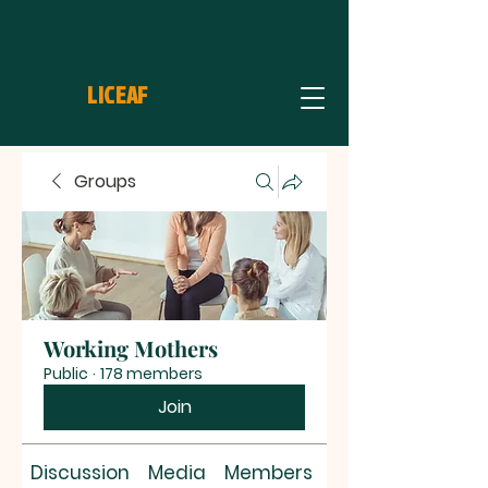
LICEAF
Groups
Working Mothers
Public
·
178 members
Join
Discussion
Media
Members
About