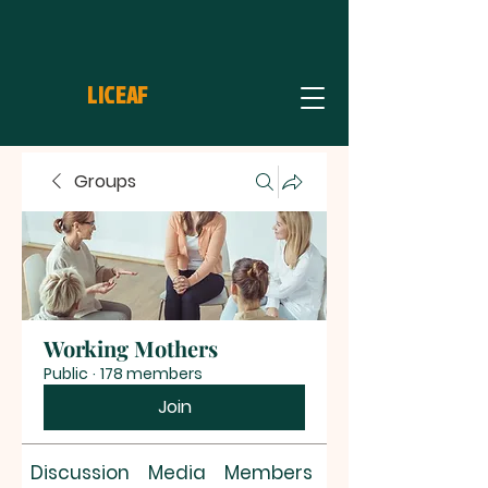
LICEAF
Groups
Working Mothers
Public
·
178 members
Join
Discussion
Media
Members
About