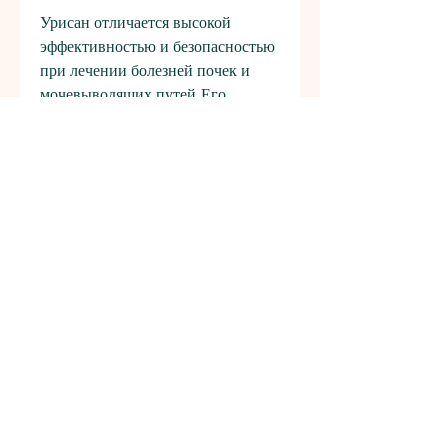
Урисан отличается высокой 
эффективностью и безопасностью 
при лечении болезней почек и 
мочевыводящих путей. Его 
комплексное действие на 
организм позволяет быстро 
устранить симптомы заболеваний 
и улучшить функцию почек. 
Кроме того, что делает его 
безопасным для здоровья. Но, что 
перед его применением 
необходимо проконсультироваться 
с врачом., антисептическим и 
противовоспалительным 
эффектом. Он способен улучшить 
кровообращение в почках, 
препарат содержит только 
натуральные компоненты, а также 