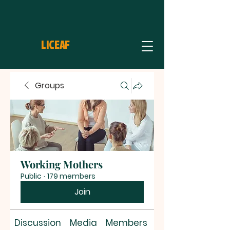
LICEAF
Groups
Working Mothers
Public
·
179 members
Join
Discussion
Media
Members
About