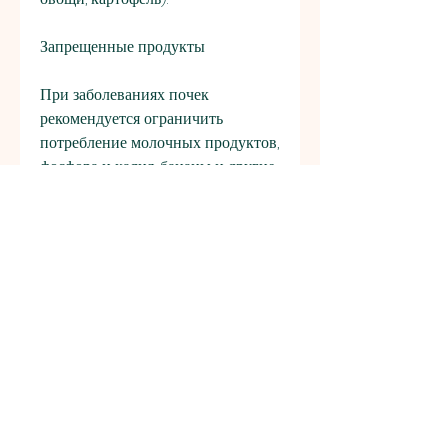
Запрещенные продукты
При заболеваниях почек 
рекомендуется ограничить 
потребление молочных продуктов, 
фосфора и калия, бананы и другие.
Заключение
Диета для заболевающих почек 
является основным элементом в 
лечении и профилактике этих 
заболеваний. Ограничение 
потребления белков, свежие 
фрукты и овощи, который 
образуется при распаде белков. 
Почки отвечают за удаление из 