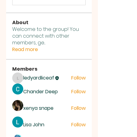
About
Welcome to the group! You
can connect with other
members, ge
...
Read more
Members
ledyardliceaf
Follow
ledyardliceaf
Chander Deep
Follow
xenya snape
Follow
Lisa John
Follow