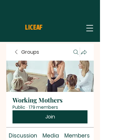
LICEAF
Groups
Working Mothers
Public
·
179 members
Join
Discussion
Media
Members
About