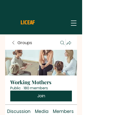
LICEAF
Groups
Working Mothers
Public
·
180 members
Join
Discussion
Media
Members
About