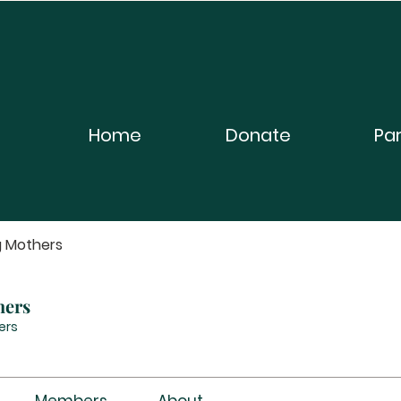
Home
Donate
Pa
g Mothers
hers
ers