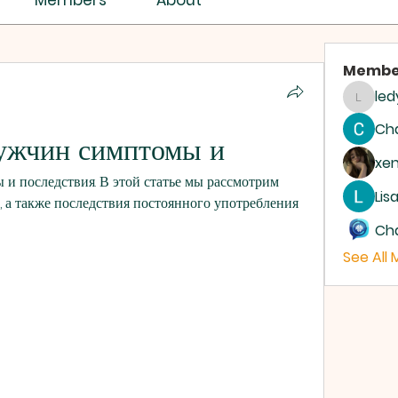
Members
About
Membe
led
ledyar
Ch
ужчин симптомы и
xe
и последствия. В этой статье мы рассмотрим 
Lis
 а также последствия постоянного употребления 
Ch
See All