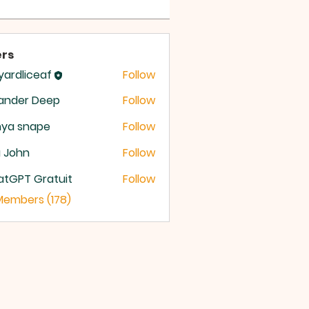
rs
yardliceaf
Follow
dliceaf
ander Deep
Follow
nya snape
Follow
a John
Follow
atGPT Gratuit
Follow
 Members (178)