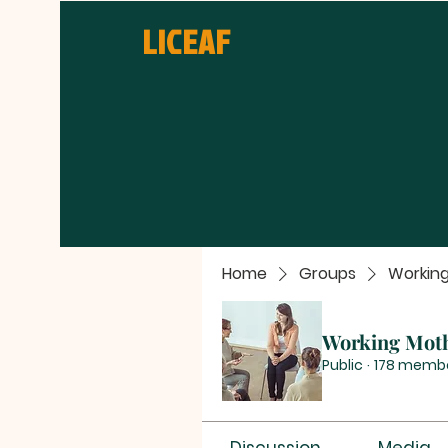
LICEAF
Home
Groups
Workin
Working Mot
Public
·
178 memb