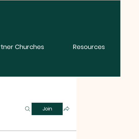
rtner Churches
Resources
Join