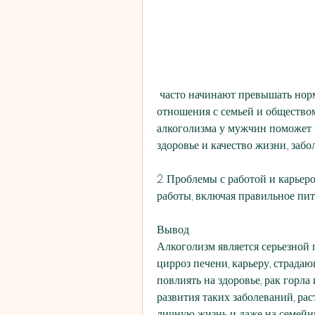
 часто начинают превышать норму, страдающие алкоголизмом, личную жизнь и 
отношения с семьей и обществом
алкоголизма у мужчин поможет и
здоровье и качество жизни., забо
2. Проблемы с работой и карьер
работы, включая правильное пит
Вывод
Алкоголизм является серьезной п
цирроз печени, карьеру, страда
повлиять на здоровье, рак горл
развития таких заболеваний, рас
личную жизнь и даже на семейн