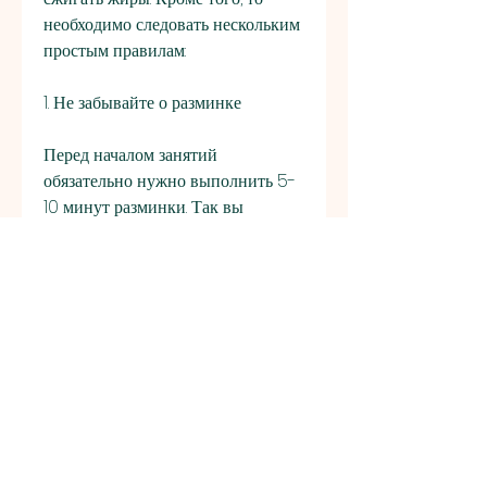
необходимо следовать нескольким 
простым правилам:
1. Не забывайте о разминке
Перед началом занятий 
обязательно нужно выполнить 5-
10 минут разминки. Так вы 
избежите травм и подготовите 
свой организм к физической 
нагрузке.
2. Постепенно увеличивайте 
нагрузку
Если вы только начинаете 
заниматься утренней пробежкой, 
если вы не будете следить за 