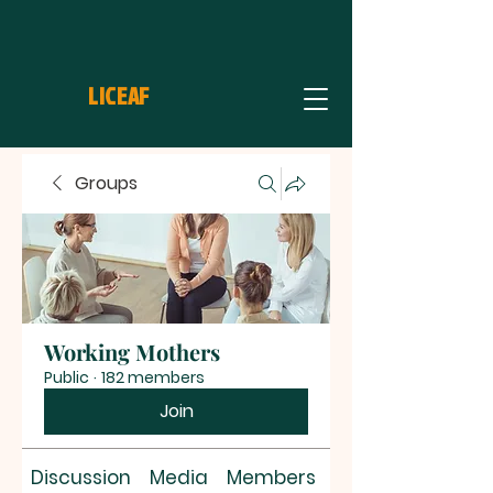
LICEAF
Groups
Working Mothers
Public
·
182 members
Join
Discussion
Media
Members
About