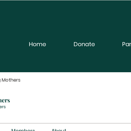
Home
Donate
Pa
g Mothers
hers
ers