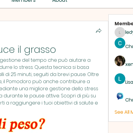
Members
About
Membe
led
ledyar
ce il grasso
Ch
gestione del tempo che può aiutare a 
xe
idurre lo stress. Questa tecnica si basa 
lli di 25 minuti, seguiti da brevi pause. Oltre 
tà, il Pomodoro può anche contribuire a 
Lis
ediante una migliore gestione dello stress 
a durante le pause attive. Scopri di più su 
Ch
 a raggiungere i tuoi obiettivi di salute e 
See All