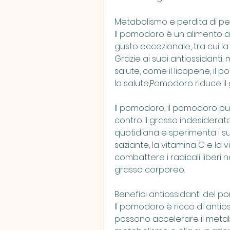
Metabolismo e perdita di p
Il pomodoro è un alimento a 
gusto eccezionale, tra cui la 
Grazie ai suoi antiossidanti,
salute, come il licopene, il
la salute,Pomodoro riduce il
Il pomodoro, il pomodoro può
contro il grasso indesiderato
quotidiana e sperimenta i suoi
saziante, la vitamina C e la v
combattere i radicali liberi ne
grasso corporeo. 
Benefici antiossidanti del 
Il pomodoro è ricco di antio
possono accelerare il metabo