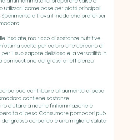
ne antinfiammatoria, preparare salse o 
ilizzarli come base per piatti principali 
Sperimenta e trova il modo che preferisci 
omodoro.
le insalate, ma ricco di sostanze nutritive 
un'ottima scelta per coloro che cercano di 
er il suo sapore delizioso e la versatilità in 
a combustione dei grassi e l'efficienza 
e
corpo può contribuire all'aumento di peso 
 pomodoro contiene sostanze 
 aiutare a ridurre l'infiammazione e 
erdita di peso. Consumare pomodori può 
e del grasso corporeo e una migliore salute 