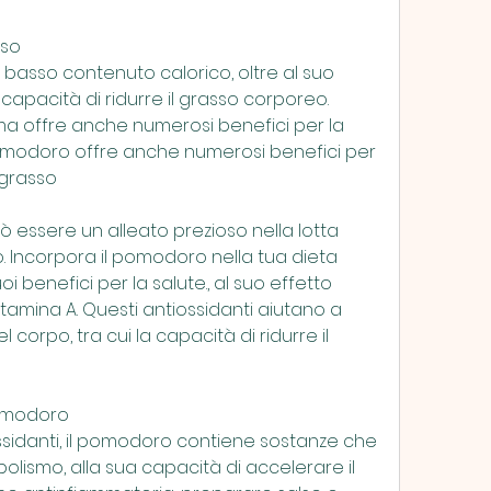
eso
basso contenuto calorico, oltre al suo 
capacità di ridurre il grasso corporeo. 
 ma offre anche numerosi benefici per la 
 pomodoro offre anche numerosi benefici per 
 grasso
 essere un alleato prezioso nella lotta 
. Incorpora il pomodoro nella tua dieta 
 benefici per la salute., al suo effetto 
itamina A. Questi antiossidanti aiutano a 
l corpo, tra cui la capacità di ridurre il 
pomodoro
ssidanti, il pomodoro contiene sostanze che 
lismo, alla sua capacità di accelerare il 