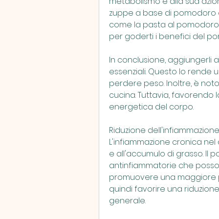
metabolismo e alla sua azio
zuppe a base di pomodoro o ut
come la pasta al pomodoro. 
per goderti i benefici del p
In conclusione, aggiungerli al
essenziali. Questo lo rende 
perdere peso. Inoltre, è noto p
cucina. Tuttavia, favorendo l
energetica del corpo. 
Riduzione dell'infiammazion
L'infiammazione cronica nel 
e all'accumulo di grasso. Il
antinfiammatorie che possono
promuovere una maggiore p
quindi favorire una riduzion
generale.