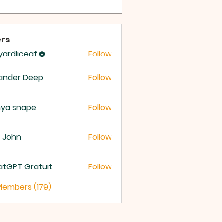
rs
yardliceaf
Follow
dliceaf
ander Deep
Follow
nya snape
Follow
a John
Follow
atGPT Gratuit
Follow
 Members (179)