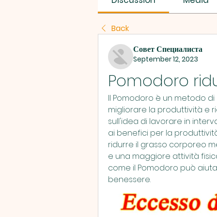
Discussion
Media
Back
Совет Специалиста
September 12, 2023
Pomodoro ridu
Il Pomodoro è un metodo di 
migliorare la produttività e r
sull'idea di lavorare in interva
ai benefici per la produttivi
ridurre il grasso corporeo m
e una maggiore attività fisic
come il Pomodoro può aiutarti
benessere.