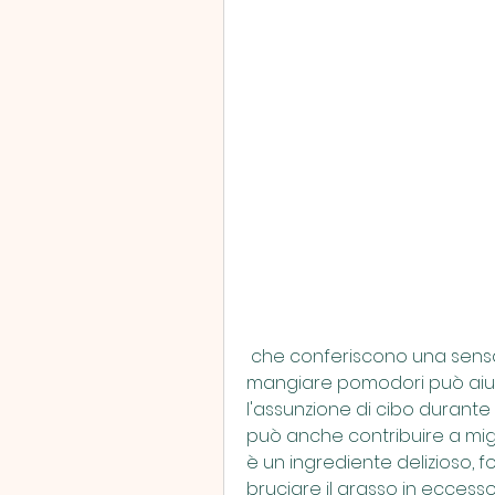
 che conferiscono una sensazione di sazietà. Ciò significa che 
mangiare pomodori può aiutar
l'assunzione di cibo durante
può anche contribuire a migl
è un ingrediente delizioso, f
bruciare il grasso in eccesso