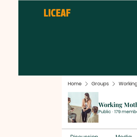
LICEAF
Home
Groups
Workin
Working Mot
Public
·
179 memb