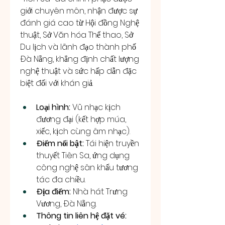
giới chuyên môn, nhận được sự 
đánh giá cao từ Hội đồng Nghệ 
thuật, Sở Văn hóa Thể thao, Sở 
Du lịch và lãnh đạo thành phố 
Đà Nẵng, khẳng định chất lượng 
nghệ thuật và sức hấp dẫn đặc 
biệt đối với khán giả.
Loại hình:
 Vũ nhạc kịch 
đương đại (kết hợp múa, 
xiếc, kịch cùng âm nhạc).
Điểm nổi bật:
 Tái hiện truyền 
thuyết Tiên Sa, ứng dụng 
công nghệ sân khấu tương 
tác đa chiều.
Địa điểm:
 Nhà hát Trưng 
Vương, Đà Nẵng.
Thông tin liên hệ đặt vé: 