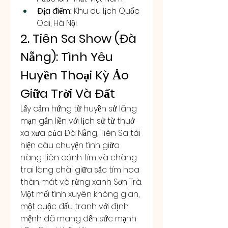
Địa điểm:
 Khu du lịch Quốc 
Oai, Hà Nội.
2. Tiên Sa Show (Đà 
Nẵng): Tình Yêu 
Huyền Thoại Kỳ Ảo 
Giữa Trời Và Đất
Lấy cảm hứng từ huyền sử lãng 
mạn gắn liền với lịch sử từ thuở 
xa xưa của Đà Nẵng, Tiên Sa tái 
hiện câu chuyện tình giữa 
nàng tiên cánh tím và chàng 
trai làng chài giữa sắc tím hoa 
thàn mát và rừng xanh Sơn Trà. 
Một mối tình xuyên không gian, 
một cuộc đấu tranh với định 
mệnh đã mang đến sức mạnh 