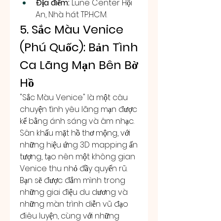
Địa điểm:
 Lune Center Hội 
An, Nhà hát TP.HCM.
5. Sắc Màu Venice 
(Phú Quốc): Bản Tình 
Ca Lãng Mạn Bên Bờ 
Hồ
"Sắc Màu Venice" là một câu 
chuyện tình yêu lãng mạn được 
kể bằng ánh sáng và âm nhạc. 
Sân khấu mặt hồ thơ mộng, với 
những hiệu ứng 3D mapping ấn 
tượng, tạo nên một không gian 
Venice thu nhỏ đầy quyến rũ. 
Bạn sẽ được đắm mình trong 
những giai điệu du dương và 
những màn trình diễn vũ đạo 
điêu luyện, cùng với những 