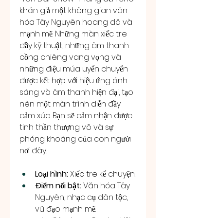
khán giả một không gian văn 
hóa Tây Nguyên hoang dã và 
mạnh mẽ. Những màn xiếc tre 
đầy kỹ thuật, những âm thanh 
cồng chiêng vang vọng và 
những điệu múa uyển chuyển 
được kết hợp với hiệu ứng ánh 
sáng và âm thanh hiện đại, tạo 
nên một màn trình diễn đầy 
cảm xúc. Bạn sẽ cảm nhận được 
tinh thần thượng võ và sự 
phóng khoáng của con người 
nơi đây.
Loại hình:
 Xiếc tre kể chuyện.
Điểm nổi bật:
 Văn hóa Tây 
Nguyên, nhạc cụ dân tộc, 
vũ đạo mạnh mẽ.