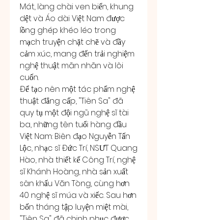
Mát, làng chài ven biển, khung 
dệt và Áo dài Việt Nam được 
lồng ghép khéo léo trong 
mạch truyện chặt chẽ và đầy 
cảm xúc, mang đến trải nghiệm 
nghệ thuật mãn nhãn và lôi 
cuốn.
Để tạo nên một tác phẩm nghệ 
thuật đẳng cấp, "Tiên Sa" đã 
quy tụ một đội ngũ nghệ sĩ tài 
ba, những tên tuổi hàng đầu 
Việt Nam: Biên đạo Nguyễn Tấn 
Lộc, nhạc sĩ Đức Trí, NSƯT Quang 
Hào, nhà thiết kế Công Trí, nghệ 
sĩ Khánh Hoàng, nhà sản xuất 
sân khấu Văn Tòng, cùng hơn 
40 nghệ sĩ múa và xiếc. Sau hơn 
bốn tháng tập luyện miệt mài, 
"Tiên Sa" đã chinh phục được 