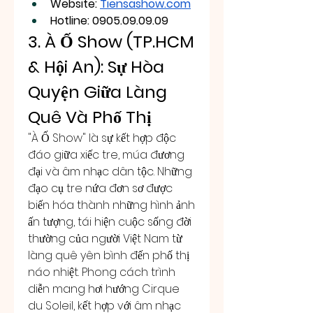
Website: 
Tiensashow.com
Hotline: 0905.09.09.09
3. À Ố Show (TP.HCM 
& Hội An): Sự Hòa 
Quyện Giữa Làng 
Quê Và Phố Thị
"À Ố Show" là sự kết hợp độc 
đáo giữa xiếc tre, múa đương 
đại và âm nhạc dân tộc. Những 
đạo cụ tre nứa đơn sơ được 
biến hóa thành những hình ảnh 
ấn tượng, tái hiện cuộc sống đời 
thường của người Việt Nam từ 
làng quê yên bình đến phố thị 
náo nhiệt. Phong cách trình 
diễn mang hơi hướng Cirque 
du Soleil, kết hợp với âm nhạc 