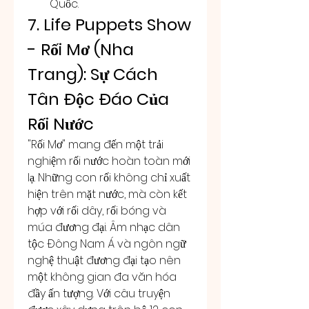
Quốc.
7. Life Puppets Show 
- Rối Mơ (Nha 
Trang): Sự Cách 
Tân Độc Đáo Của 
Rối Nước
"Rối Mơ" mang đến một trải 
nghiệm rối nước hoàn toàn mới 
lạ. Những con rối không chỉ xuất 
hiện trên mặt nước, mà còn kết 
hợp với rối dây, rối bóng và 
múa đương đại. Âm nhạc dân 
tộc Đông Nam Á và ngôn ngữ 
nghệ thuật đương đại tạo nên 
một không gian đa văn hóa 
đầy ấn tượng. Với câu truyện 