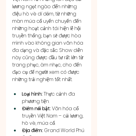
lương ngọt ngào đến những 
điệu hò vè dí dỏm, từ những 
màn múa cổ uyển chuyển đến 
những hoạt cảnh tái hiện lễ hội 
truyền thống, bạn sẽ được hòa 
mình vào không gian văn hóa 
đa dạng và đặc sắc. Show diễn 
này cũng được đầu tư rất lớn từ 
trang phục, âm nhạc, cho đến 
đạo cụ để người xem có được 
những trải nghiệm tốt nhất.
Loại hình:
 Thực cảnh đa 
phương tiện.
Điểm nổi bật:
 Văn hóa cổ 
truyền Việt Nam – cải lương, 
hò vè, múa cổ.
Địa điểm:
 Grand World Phú 