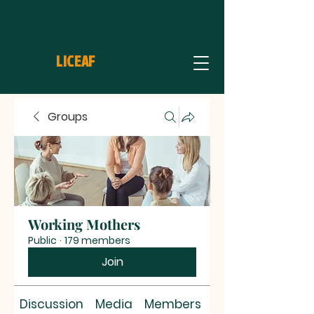
LICEAF
Groups
Working Mothers
Public
·
179 members
Join
Discussion
Media
Members
About