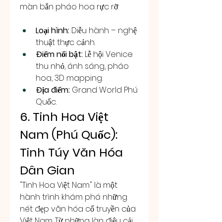
màn bắn pháo hoa rực rỡ.
Loại hình:
 Diễu hành – nghệ 
thuật thực cảnh.
Điểm nổi bật:
 Lễ hội Venice 
thu nhỏ, ánh sáng, pháo 
hoa, 3D mapping.
Địa điểm:
 Grand World Phú 
Quốc.
6. Tinh Hoa Việt 
Nam (Phú Quốc): 
Tinh Túy Văn Hóa 
Dân Gian
"Tinh Hoa Việt Nam" là một 
hành trình khám phá những 
nét đẹp văn hóa cổ truyền của 
Việt Nam. Từ những làn điệu cải 