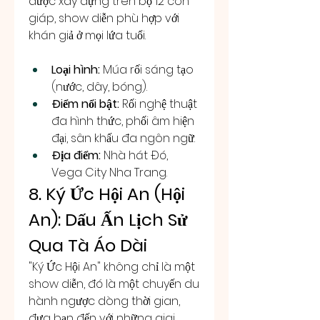
được xây dựng trên bộ 12 con 
giáp, show diễn phù hợp với 
khán giả ở mọi lứa tuổi.
Loại hình:
 Múa rối sáng tạo 
(nước, dây, bóng).
Điểm nổi bật:
 Rối nghệ thuật 
đa hình thức, phối âm hiện 
đại, sân khấu đa ngôn ngữ.
Địa điểm:
 Nhà hát Đó, 
Vega City Nha Trang.
8. Ký Ức Hội An (Hội 
An): Dấu Ấn Lịch Sử 
Qua Tà Áo Dài
"Ký Ức Hội An" không chỉ là một 
show diễn, đó là một chuyến du 
hành ngược dòng thời gian, 
đưa bạn đến với những giai 