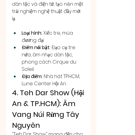
dân tộc và điện tử, tạo nên một 
trải nghiệm nghệ thuật đầy mới 
lạ.
Loại hình:
 Xiếc tre, múa 
đương đại.
Điểm nổi bật:
 Đạo cụ tre 
nứa, âm nhạc dân tộc, 
phong cách Cirque du 
Soleil.
Địa điểm:
 Nhà hát TP.HCM, 
Lune Center Hội An.
4. Teh Dar Show (Hội 
An & TP.HCM): Âm 
Vang Núi Rừng Tây 
Nguyên
"Teh Dar Show" mang đến cho 