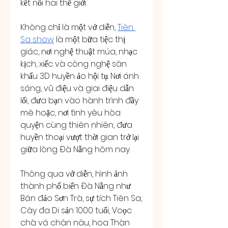
kết nối hai thế giới.
Không chỉ là một vở diễn, 
Tiên 
Sa show
 là một bữa tiệc thị 
giác, nơi nghệ thuật múa, nhạc 
kịch, xiếc và công nghệ sân 
khấu 3D huyền ảo hội tụ. Nơi ánh 
sáng, vũ điệu và giai điệu dẫn 
lối, đưa bạn vào hành trình đầy 
mê hoặc, nơi tình yêu hòa 
quyện cùng thiên nhiên, đưa 
huyền thoại vượt thời gian trở lại 
giữa lòng Đà Nẵng hôm nay.
Thông qua vở diễn, hình ảnh 
thành phố biển Đà Nẵng như 
Bán đảo Sơn Trà, sự tích Tiên Sa, 
Cây đa Di sản 1000 tuổi, Voọc 
chà vá chân nâu, hoa Thàn 