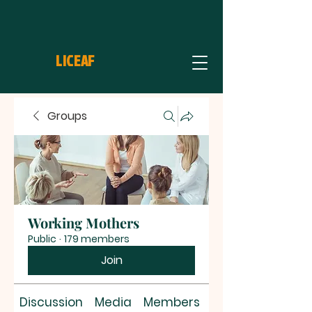
LICEAF
Groups
Working Mothers
Public
·
179 members
Join
Discussion
Media
Members
About