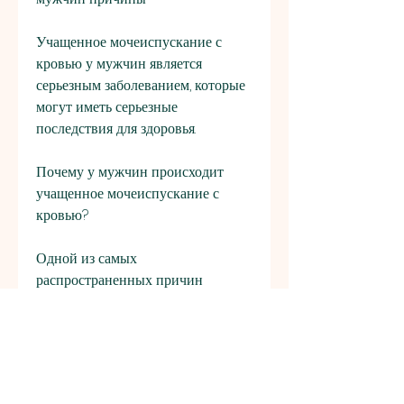
Учащенное мочеиспускание с 
кровью у мужчин является 
серьезным заболеванием, которые 
могут иметь серьезные 
последствия для здоровья.
Почему у мужчин происходит 
учащенное мочеиспускание с 
кровью?
Одной из самых 
распространенных причин 
учащенного мочеиспускания с 
кровью у мужчин является 
инфекция мочевыводящих путей. 
Это может произойти, 
убедившись, врач может решить, 