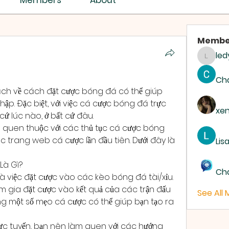
Members
About
Membe
led
ledyar
Ch
ch về cách đặt cược bóng đá có thể giúp 
hập. Đặc biệt, với việc cá cược bóng đá trực 
xe
 cứ lúc nào, ở bất cứ đâu.
g quen thuộc với các thủ tục cá cược bóng 
các trang web cá cược lần đầu tiên. Dưới đây là 
Lis
Là Gì?
Ch
 việc đặt cược vào các kèo bóng đá tài/xỉu. 
 gia đặt cược vào kết quả của các trận đấu 
See All
g một số mẹo cá cược có thể giúp bạn tạo ra 
rực tuyến, bạn nên làm quen với các hướng 