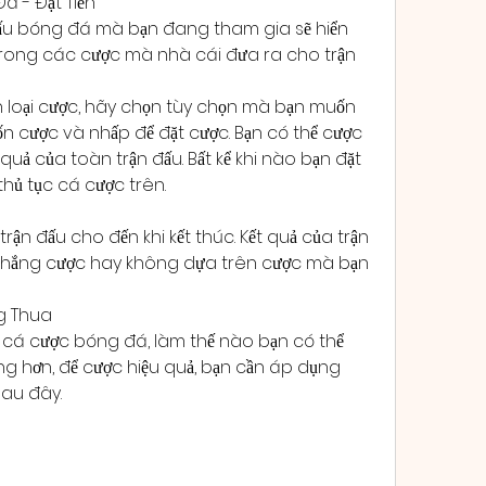
á - Đặt Tiền
ấu bóng đá mà bạn đang tham gia sẽ hiển 
 trong các cược mà nhà cái đưa ra cho trận 
n loại cược, hãy chọn tùy chọn mà bạn muốn 
ốn cược và nhấp để đặt cược. Bạn có thể cược 
quả của toàn trận đấu. Bất kể khi nào bạn đặt 
hủ tục cá cược trên.
rận đấu cho đến khi kết thúc. Kết quả của trận 
ó thắng cược hay không dựa trên cược mà bạn 
g Thua
cá cược bóng đá, làm thế nào bạn có thể 
g hơn, để cược hiệu quả, bạn cần áp dụng 
sau đây.