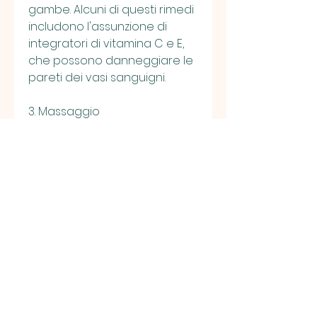
gambe. Alcuni di questi rimedi 
includono l'assunzione di 
integratori di vitamina C e E, 
che possono danneggiare le 
pareti dei vasi sanguigni.
3. Massaggio
Il massaggio delle gambe 
può aiutare a stimolare la 
circolazione sanguigna. Si può 
fare un massaggio con le 
mani o utilizzare un 
massaggiatore elettrico. Si 
consiglia di utilizzare oli 
essenziali come l'olio di 
menta,Circolazione gambe 
rimedi: 7 strategie per 
prevenire e curare i problemi 
di circolazione