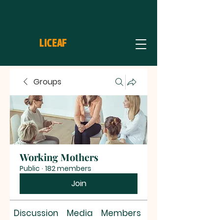
LICEAF
Groups
Working Mothers
Public
·
182 members
Join
Discussion
Media
Members
About