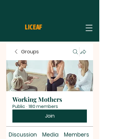
LICEAF
Groups
Working Mothers
Public
·
180 members
Join
Discussion
Media
Members
About